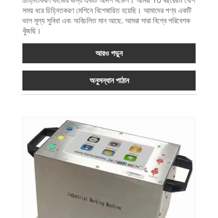
চিহ্নিতকরণ কাজের জন্য একটি আদর্শ মডেল। আমরা 10 বছরেরও বেশি
সময় ধরে চিহ্নিতকরণ মেশিনে বিশেষায়িত হয়েছি। আমাদের পণ্য একটি
ভাল মূল্য সুবিধা এবং অবিচলিত মান আছে. আমরা সারা বিশ্বে পরিবেশক
খুঁজছি।
আরও পড়ুন
অনুসন্ধান পাঠান