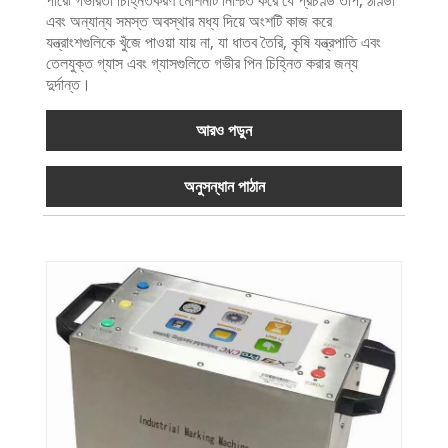
পারে৷ গভীরতা চিহ্নিতকরণ মেশিনটি নিশ্চিত করে যে প্রচণ্ড তাপ, ঠাণ্ডা
এবং অন্যান্য সমস্ত অবস্থার মধ্য দিয়ে অংশটি কাজ করে
যন্ত্রাংশগুলিকে খুঁজে পাওয়া যায় না, যা ধাতব তৈরি, কৃষি যন্ত্রপাতি এবং
তেলযুক্ত গ্যাস এবং গ্যাসগুলিতে গভীর পিন চিহ্নিত করার জন্য
দুর্দান্ত।
আরও পড়ুন
অনুসন্ধান পাঠান