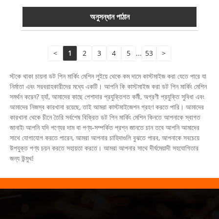
অনুসন্ধান পাঠান
<
1
2
3
4
5
...
53
>
স্টকে থাকা চায়না ডট পিন মার্কিং মেশিন লুইয়ে থেকে কম দামে কাস্টমাইজ করা যেতে পারে যা
নির্মাতা এবং সরবরাহকারীদের মধ্যে একটি। আপনি কি কাস্টমাইজ করা ডট পিন মার্কিং মেশিন
সমর্থন করেন? হ্যাঁ, আমাদের কাছে পেশাদার প্রযুক্তিগত কর্মী, অগ্রণী প্রযুক্তি সুবিধা এবং
আমাদের নিজস্ব কারখানা রয়েছে, তাই আমরা কাস্টমাইজেশন গ্রহণ করতে পারি। আমাদের
কারখানা থেকে চীনে তৈরি সর্বশেষ বিক্রিত ডট পিন মার্কিং মেশিন কিনতে আপনাকে স্বাগত
জানাই৷ আপনি যদি পণ্যের দাম বা পণ্য-সম্পর্কিত প্রশ্ন জানতে চান তবে আপনি আমাদের
সাথে যোগাযোগ করতে পারেন, আমরা আপনার চাহিদাগুলি বুঝতে পারব, আপনাকে সবচেয়ে
উপযুক্ত পণ্য চয়ন করতে সহায়তা করতে। আমরা আপনার সাথে দীর্ঘমেয়াদী সহযোগিতার
জন্য উন্মুখ!