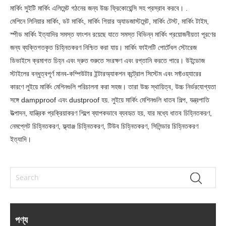
মার্কিং সুইটি মার্কিং এলিমেন্ট গঠনের জন্য উচ্চ ফ্রিকোয়েন্সি সহ প্রস্রাব করবে। .
মেশিনে লিনিয়ার মার্কিং, ডট মার্কিং, মার্কিং গিয়ার অ্যাডজাস্টমেন্ট, মার্কিং টেস্ট, মার্কিং টাইম,
স্পীড মার্কিং ইত্যাদির সমস্ত ফাংশন রয়েছে যাতে সমস্ত বিভিন্ন মার্কিং প্রয়োজনীয়তা পূরণের
জন্য ব্যক্তিগতকৃত চিহ্নিতকরণ নিশ্চিত করা যায়। মার্কিং ফাইলটি পোর্টেবল স্টোরেজ
ডিভাইসে ক্রমাগত চিহ্ন এবং দ্রুত শুরুতে সংরক্ষণ এবং রপ্তানি করতে পারে। উইন্ডোজ
স্টাইলের বন্ধুত্বপূর্ণ মানব-কম্পিউটার ইন্টারঅ্যাকশন কন্ট্রোল সিস্টেম এবং সফ্টওয়্যারের
কারণে লুইয়ে মার্কিং মেশিনগুলি পরিচালনা করা সহজ। তারা উচ্চ স্থায়িত্ব, উচ্চ নির্ভরযোগ্যতা
সঙ্গে dampproof এবং dustproof হয়. লুইয়ে মার্কিং মেশিনগুলি ধাতব শিল্প, যন্ত্রপাতি
উত্পাদন, যান্ত্রিক প্রক্রিয়াকরণ শিল্পে ব্যাপকভাবে ব্যবহৃত হয়, যার মধ্যে ধাতব চিহ্নিতকরণ,
নেমপ্লেট চিহ্নিতকরণ, ফ্ল্যাঞ্জ চিহ্নিতকরণ, টিউব চিহ্নিতকরণ, সিলিন্ডার চিহ্নিতকরণ
ইত্যাদি।
পণ্য