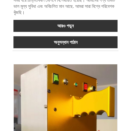
সময় ধরে চিহ্নিতকরণ মেশিনে বিশেষায়িত হয়েছি। আমাদের পণ্য একটি
ভাল মূল্য সুবিধা এবং অবিচলিত মান আছে. আমরা সারা বিশ্বে পরিবেশক
খুঁজছি।
আরও পড়ুন
অনুসন্ধান পাঠান