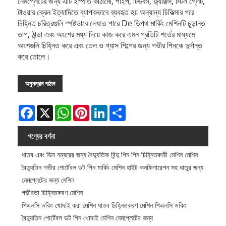
নেমপ্লেটের জন্য এটি ইস্পাত কাঠামো, পাইপ, টিউবস, ফ্ল্যাঞ্জস, স্টিল প্লেট,
টাওয়ার ক্রেন ইত্যাদিতে ব্যাপকভাবে ব্যবহৃত হয় অন্যান্য চিকিত্সার পরে
চিহ্নিত চরিত্রগুলি স্পষ্টভাবে দেখতে পারে De ডিপথ মার্কিং মেশিনটি চূড়ান্ত
তাপ, ঠান্ডা এবং অংশের মধ্য দিয়ে কাজ করে এমন প্রতিটি শর্তের মাধ্যমে
অংশগুলি চিহ্নিত করে এবং তেল ও গ্যাস শিল্পের জন্য গভীর পিনকে দুর্দান্ত
করে তোলে।
অনুসন্ধান পাঠান
Facebook
X
WhatsApp
Pinterest
LinkedIn
Share
পণ্যের বর্ণনা
ধাতব এবং ভিন নম্বরের জন্য বৈদ্যুতিক বিন্দু পিন পিন চিহ্নিতকারী মেশিন মেশিন
বৈদ্যুতিন গভীর পোর্টেবল ডট পিন মার্কিং মেশিন হাইট কনফিগারেশন সহ ধাতুর জন্য
নেমপ্লেটের জন্য মেশিন
গভীরতা চিহ্নিতকরণ মেশিন
পিএলসি ডকিং খোদাই করা মেশিন ধাতব চিহ্নিতকরণ মেশিন পিএলসি ডকিং
বৈদ্যুতিন পোর্টেবল ডট পিন খোদাই মেশিন নেমপ্লেটের জন্য