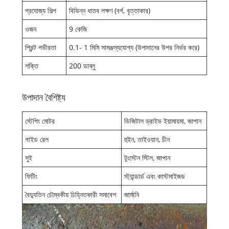
প্রযোজ্য শিল্প
বিভিন্ন ধাতব লক্ষণ (বর্গ, বৃত্তাকার)
ওজন
9 কেজি
প্রিন্ট গভীরতা
0.1- 1 মিমি সামঞ্জস্যযোগ্য (উপাদানের উপর নির্ভর করে)
শক্তি
200 ডাব্লু
উপাদান বৈশিষ্ট্য
স্টেপিং মোটর
ডিজিটাল ড্রাইভ ইয়ামায়মা, জাপান
গাইড রেল
হুইন, তাইওয়ান, চীন
সুই
টুংস্টেন স্টিল, জাপান
ফিটিং
স্ট্যান্ডার্ড এবং কাস্টমাইজড
বৈদ্যুতিন চৌম্বকীয় চিহ্নিতকারী সমাবেশ
জার্মানি