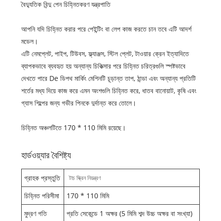
বৈদ্যুতিক বিন্দু পেন চিহ্নিতকরণ যন্ত্রপাতি
আপনি যদি চিহ্নিত করার পরে পেইন্টিং বা লেপ কাজ করতে চান তবে এটি আদর্শ
মডেল।
এটি নেমপ্লেট, পাইপ, টিউবস, ফ্ল্যাঞ্জস, স্টিল প্লেট, টাওয়ার ক্রেন ইত্যাদিতে
ব্যাপকভাবে ব্যবহৃত হয় অন্যান্য চিকিত্সার পরে চিহ্নিত চরিত্রগুলি স্পষ্টভাবে
দেখতে পারে De ডিপথ মার্কিং মেশিনটি চূড়ান্ত তাপ, ঠান্ডা এবং অন্যান্য প্রতিটি
শর্তের মধ্য দিয়ে কাজ করে এমন অংশগুলি চিহ্নিত করে, ধাতব বানোয়াট, কৃষি এবং
গ্যাস শিল্পের জন্য গভীর পিনকে দুর্দান্ত করে তোলে।
চিহ্নিত অঞ্চলটিতে 170 * 110 মিমি রয়েছে।
হার্ডওয়্যার বৈশিষ্ট্য
গ্রাহক প্রস্তুতি
টাচ স্ক্রিন নিয়ন্ত্রণ
চিহ্নিত পরিসীমা
170 * 110 মিমি
মুদ্রণ গতি
প্রতি সেকেন্ডে 1 অক্ষর (5 মিমি শব্দ উচ্চ অক্ষর বা সংখ্যা)