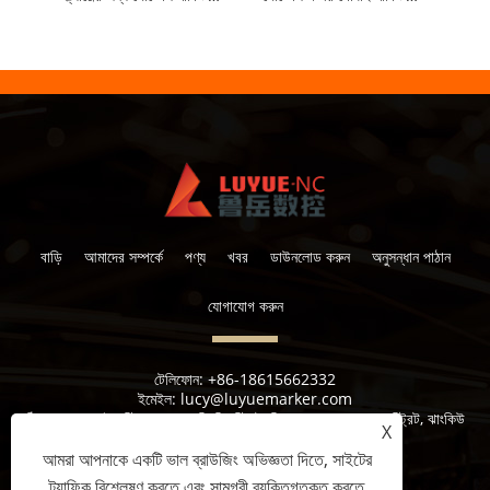
বাড়ি
আমাদের সম্পর্কে
পণ্য
খবর
ডাউনলোড করুন
অনুসন্ধান পাঠান
যোগাযোগ করুন
টেলিফোন:
+86-18615662332
ইমেইল:
lucy@luyuemarker.com
ঠিকানা:
দোঘাও ইন্ডাস্ট্রিয়াল জোন, কিংপিং স্ট্রিট, শিল্প 1 ম রোড, শুয়াংশান স্ট্রিট, ঝাংকিউ
X
জেলা, জিনান
আমরা আপনাকে একটি ভাল ব্রাউজিং অভিজ্ঞতা দিতে, সাইটের
ট্র্যাফিক বিশ্লেষণ করতে এবং সামগ্রী ব্যক্তিগতকৃত করতে