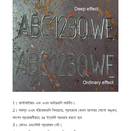
1। কাস্টমাইজড এবং ওএম অর্ডারগুলি সমর্থিত।
2। সমস্ত ওএম পরিষেবাগুলি নিখরচায়, গ্রাহককে কেবল আপনার লোগো অঙ্কন,
ফাংশন প্রয়োজনীয়তা, রঙ ইত্যাদি সরবরাহ করতে হবে
3। কোনও এমওকিউ প্রয়োজন নেই।