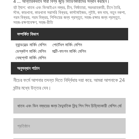
4 ... আন্তরিকভাবে সারা বিশ্ব জুড়ে বিতরণকারীদের সন্ধান করছেন।
হট ট্যাগ: ধাতব এবং ভিআইএন নম্বর, চীন, নির্মাতারা, সরবরাহকারী, চীনে তৈরি,
স্টক, কারখানা, কারখানা সরাসরি বিক্রয়, কাস্টমাইজড, লুইউ, কম দাম, নতুন নকশা,
গরম বিক্রয়, গরম বিক্রয়, শিপিংয়ের জন্য প্রস্তুত, সহজ-রক্ষার জন্য প্রস্তুত,
সহজ-রক্ষণাবেক্ষণ, সহজ-রীতি
সম্পর্কিত বিভাগ
হ্যান্ডহেল্ড মার্কিং মেশিন
পোর্টেবল মার্কিং মেশিন
ডেস্কটপ মার্কিং মেশিন
মাল্টি-ফাংশন মার্কিং মেশিন
নেমপ্লেট মার্কিং মেশিন
অনুসন্ধান পাঠান
নীচের ফর্মে আপনার তদন্ত দিতে নির্দ্বিধায় দয়া করে. আমরা আপনাকে 24
ঘন্টার মধ্যে উত্তর দেব।