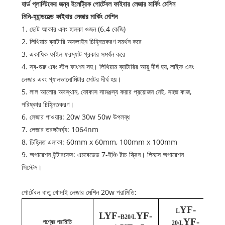
হার্ড প্লাস্টিকের জন্য ইলেট্রিক পোর্টেবল ফাইবার লেজার মার্কিং মেশিন
মিনি-হ্যান্ডহেল্ড ফাইবার লেজার মার্কিং মেশিন
1. ছোট আকার এবং হালকা ওজন (6.4 কেজি)
2. লিথিয়াম ব্যাটারি অফলাইন চিহ্নিতকরণ সমর্থন করে
3. একাধিক ফাইল ফরম্যাট প্রকার সমর্থন করে
4. স্ব-শুরু এবং স্টপ ফাংশন সহ। লিথিয়াম ব্যাটারির আয়ু দীর্ঘ হয়, লাইফ এবং
লেজার এবং গ্যালভানোমিটার মোটর দীর্ঘ হয়।
5. লাল আলোর অবস্থান, ফোকাস সামঞ্জস্য করার প্রয়োজন নেই, সহজ কাজ,
পরিষ্কার চিহ্নিতকরণ।
6. লেজার পাওয়ার: 20w 30w 50w উপলব্ধ
7. লেজার তরঙ্গদৈর্ঘ্য: 1064nm
8. চিহ্নিত এলাকা: 60mm x 60mm, 100mm x 100mm
9. অপারেশন ইন্টারফেস: এমবেডেড 7-ইঞ্চি টাচ স্ক্রিন। লিনাক্স অপারেশন
সিস্টেম।
পোর্টেবল ধাতু খোদাই লেজার মেশিন 20w পরামিতি:
YF-
L
LYF-
YF-
B20/L
YF-
পণ্যের পরামিতি
20/L