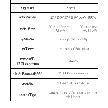
ইনপুট ভোল্টেজ
220V/110V
-50W 380W
সর্বোচ্চ শক্তি খরচ
20W 250W-30W 280W
লিথিয়াম ব্যাটারি সহ ওজন:
লিথিয়াম ব্যাটারি ছাড়া
মেশিন নেট ওজন
7.8 কেজি
ওজন: 6.4 কেজি
ব্যাটারি লাইফ
প্রায় 4 ঘন্টা (লিথিয়াম ব্যাটারি)
T
1 ঘন্টা 30 মিনিট (লিথিয়াম ব্যাটারি)
চার্জ
করতে
T
মানিয়ে নেওয়া
o
0-40℃
T
T
তিনি
emperature
R
H
30 -85 RH (কোন ঘনীভবন নয়)
পরিবেষ্টিত
elative
উমিডিটি
S
330 মিমি * 280 মিমি * 200 মিমি
চেহারা
ize
QRcode, বারকোড, চাইনিজ, ইংরেজি, তারিখ, লোগো,
T
চিহ্নিত করা
ype
প্যাটার্ন, ইত্যাদি।