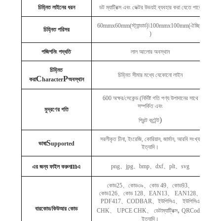
চিহ্নিত লাইনের ধরন
ডট ম্যাট্রিক্স এবং ভেক্টর উভয়ই ব্যবহার করা যেতে পারে
60mmx60mm(স্ট্যান্ডার্ড)\100mmx100mm(ঐচ্ছিক
চিহ্নিত পরিসর
)
পজিশনিং পদ্ধতি
লাল আলোর অবস্থান
চিহ্নিত
চিহ্নিত সীমার মধ্যে যেকোনো লাইন
C
P
করা
haracter
অবস্থান
600 অক্ষর/সেকেন্ড (নির্দিষ্ট গতি পণ্য উপাদানের সাথে
সম্পর্কিত এবং
মুদ্রণের গতি
)
প্রিন্ট কন্টেন্ট
সরলীকৃত চীনা, ইংরেজি, কোরিয়ান, জার্মান, আরবি সংখ্যা
S
ভাষা
upported
ইত্যাদি।
m
png
、
jpg
、
bmp
、
dxf
、
plt
、
svg
এর জন্য ফাইল করুন
এ
কোড25
、
কোড৩৯
、
কোড 49
、
কোড93
、
কোড126
、
কোড 128
、
EAN13
、
EAN128
、
PDF417
、
CODBAR
、
ইউপিসিএ
、
ইউপিসিএ
বারকোড/কিউআর কোড
,
CHK
、
UPCE CHK
、
ডেটাম্যাট্রিক্স
QRCode,
ইত্যাদি।