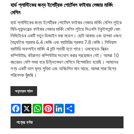
হার্ড প্লাস্টিকের জন্য ইলেট্রিক পোর্টেবল ফাইবার লেজার মার্কিং
মেশিন
হার্ড প্লাস্টিকের জন্য ইলেট্রিক পোর্টেবল ফাইবার লেজার মার্কিং মেশিন লুইয়ে
মিনি-হ্যান্ডহেল্ড ফাইবার লেজার মার্কিং মেশিন লুইয়ে সিএনসি ইকুইপমেন্ট কোং
লিমিটেডের একটি নতুন ডিজাইন করা মডেল। ছোট আকার এবং হালকা ওজন:
বৈদ্যুতিক প্রকার 6.4 কেজি এবং ব্যাটারির প্রকার 7.8 কেজি। লিথিয়াম
ব্যাটারি অফলাইন মার্কিং 4 ঘন্টা স্থায়ী হতে পারে। এমবেডেড স্ক্রিন
কম্পিউটার, বহিরাগত কম্পিউটার সংযোগ করার প্রয়োজন নেই। আমরা 10
বছরেরও বেশি সময় ধরে চিহ্নিতকরণ মেশিনে বিশেষায়িত হয়েছি। আমাদের
পণ্য একটি ভাল মূল্য সুবিধা এবং অবিচলিত মান আছে. আমরা সারা বিশ্বে
পরিবেশক খুঁজছি।
অনুসন্ধান পাঠান
Facebook
X
WhatsApp
Pinterest
LinkedIn
Share
পণ্যের বর্ণনা