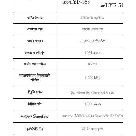
/
YF-
5
B30
L
B
0
/LYF-50
30
মেশিন উপাদান
ইঞ্জিনিয়ারিং প্লাস্টিক
লেজারের ধরন
ফাইবার লেজার উত্স
/50W
লেজার পাওয়ার
20W/30W
লেজার তরঙ্গদৈর্ঘ্য
1064 এনএম
সর্বোচ্চ পালস শক্তি
0.7mJ
সামঞ্জস্যযোগ্য ফ্রিকোয়েন্সি
1-600 kHz
পরিসীমা
প্রিন্টিং মোড
উচ্চ নির্ভুলতা
দ্বি-মাত্রিক স্ক্যানিং মোড
চিহ্নিত গতি
≤7000mm/s
S
এমবেডেড 7-ইঞ্চি টাচ স্ক্রিন, লিনাক্স অপারেটিং সিস্টেম
অপারেশন
nterface
S
বিল্ট-ইন এয়ার কুলিং
কুলিং
সিস্টেম