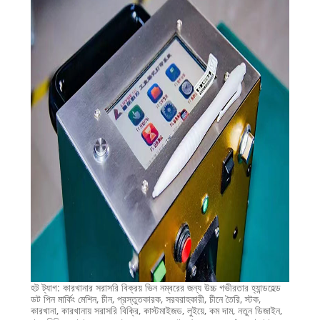
হট ট্যাগ: কারখানার সরাসরি বিক্রয় ভিন নম্বরের জন্য উচ্চ গভীরতার হ্যান্ডহেল্ড
ডট পিন মার্কিং মেশিন, চীন, প্রস্তুতকারক, সরবরাহকারী, চীনে তৈরি, স্টক,
কারখানা, কারখানায় সরাসরি বিক্রি, কাস্টমাইজড, লুইয়ে, কম দাম, নতুন ডিজাইন,