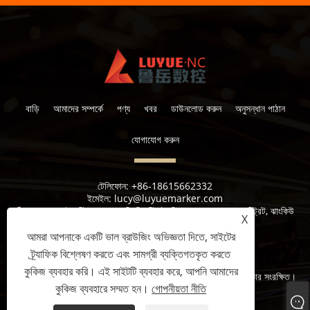
বাড়ি
আমাদের সম্পর্কে
পণ্য
খবর
ডাউনলোড করুন
অনুসন্ধান পাঠান
যোগাযোগ করুন
টেলিফোন:
+86-18615662332
ইমেইল:
lucy@luyuemarker.com
ঠিকানা:
দোঘাও ইন্ডাস্ট্রিয়াল জোন, কিংপিং স্ট্রিট, শিল্প 1 ম রোড, শুয়াংশান স্ট্রিট, ঝাংকিউ
X
জেলা, জিনান
আমরা আপনাকে একটি ভাল ব্রাউজিং অভিজ্ঞতা দিতে, সাইটের
ট্র্যাফিক বিশ্লেষণ করতে এবং সামগ্রী ব্যক্তিগতকৃত করতে
কুকিজ ব্যবহার করি। এই সাইটটি ব্যবহার করে, আপনি আমাদের
কপিরাইট © 2022 জিনান লুইউ সিএনসি সরঞ্জাম কোং, লিমিটেড সমস্ত অধিকার সংরক্ষিত।
কুকিজ ব্যবহারে সম্মত হন।
গোপনীয়তা নীতি
Links
Sitemap
RSS
XML
গোপনীয়তা নীতি