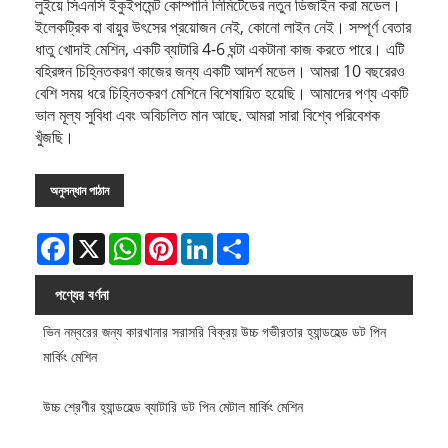
লুইয়ে সিএনসি ইকুইপমেন্ট কোম্পানি লিমিটেডের নতুন ডিজাইন করা মডেল।
ইলেকট্রিক বা বায়ুর উৎসের প্রয়োজন নেই, কোনো লাইন নেই। সম্পূর্ণ বেতার
ধাতু খোদাই মেশিন, একটি ব্যাটারি 4-6 ঘন্টা একটানা কাজ করতে পারে। এটি
বহিরঙ্গন চিহ্নিতকরণ কাজের জন্য একটি আদর্শ মডেল। আমরা 10 বছরেরও
বেশি সময় ধরে চিহ্নিতকরণ মেশিনে বিশেষায়িত হয়েছি। আমাদের পণ্য একটি
ভাল মূল্য সুবিধা এবং অবিচলিত মান আছে. আমরা সারা বিশ্বে পরিবেশক
খুঁজছি।
অনুসন্ধান পাঠান
Facebook
X
WhatsApp
Pinterest
LinkedIn
Share
পণ্যের বর্ণনা
ভিন নম্বরের জন্য কারখানার সরাসরি বিক্রয় উচ্চ গভীরতার হ্যান্ডহেল্ড ডট পিন
মার্কিং মেশিন
উচ্চ শ্রেণীর হ্যান্ডহেল্ড ব্যাটারি ডট পিন মেটাল মার্কিং মেশিন