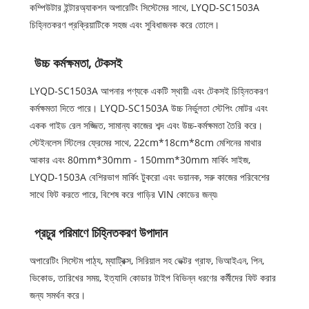
কম্পিউটার ইন্টারঅ্যাকশন অপারেটিং সিস্টেমের সাথে, LYQD-SC1503A
চিহ্নিতকরণ প্রক্রিয়াটিকে সহজ এবং সুবিধাজনক করে তোলে।
উচ্চ কর্মক্ষমতা, টেকসই
LYQD-SC1503A আপনার পণ্যকে একটি স্থায়ী এবং টেকসই চিহ্নিতকরণ
কর্মক্ষমতা দিতে পারে। LYQD-SC1503A উচ্চ নির্ভুলতা স্টেপিং মোটর এবং
একক গাইড রেল সজ্জিত, সামান্য কাজের শব্দ এবং উচ্চ-কর্মক্ষমতা তৈরি করে।
স্টেইনলেস স্টিলের ফ্রেমের সাথে, 22cm*18cm*8cm মেশিনের মাথার
আকার এবং 80mm*30mm - 150mm*30mm মার্কিং সাইজ,
LYQD-1503A বেশিরভাগ মার্কিং টুকরো এবং ভয়ানক, সরু কাজের পরিবেশের
সাথে ফিট করতে পারে, বিশেষ করে গাড়ির VIN কোডের জন্য৷
প্রচুর পরিমাণে চিহ্নিতকরণ উপাদান
অপারেটিং সিস্টেম পাঠ্য, ম্যাট্রিক্স, সিরিয়াল সহ ভেক্টর গ্রাফ, ভিআইএন, পিন,
ভিকোড, তারিখের সময়, ইত্যাদি কোডার টাইপ বিভিন্ন ধরণের কর্মীদের ফিট করার
জন্য সমর্থন করে।