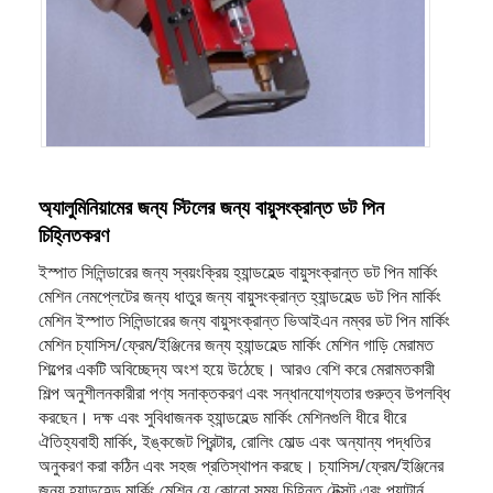
অ্যালুমিনিয়ামের জন্য স্টিলের জন্য বায়ুসংক্রান্ত ডট পিন
চিহ্নিতকরণ
ইস্পাত সিলিন্ডারের জন্য স্বয়ংক্রিয় হ্যান্ডহেল্ড বায়ুসংক্রান্ত ডট পিন মার্কিং
মেশিন নেমপ্লেটের জন্য ধাতুর জন্য বায়ুসংক্রান্ত হ্যান্ডহেল্ড ডট পিন মার্কিং
মেশিন ইস্পাত সিলিন্ডারের জন্য বায়ুসংক্রান্ত ভিআইএন নম্বর ডট পিন মার্কিং
মেশিন চ্যাসিস/ফ্রেম/ইঞ্জিনের জন্য হ্যান্ডহেল্ড মার্কিং মেশিন গাড়ি মেরামত
শিল্পের একটি অবিচ্ছেদ্য অংশ হয়ে উঠেছে। আরও বেশি করে মেরামতকারী
শিল্প অনুশীলনকারীরা পণ্য সনাক্তকরণ এবং সন্ধানযোগ্যতার গুরুত্ব উপলব্ধি
করছেন। দক্ষ এবং সুবিধাজনক হ্যান্ডহেল্ড মার্কিং মেশিনগুলি ধীরে ধীরে
ঐতিহ্যবাহী মার্কিং, ইঙ্কজেট প্রিন্টার, রোলিং মোল্ড এবং অন্যান্য পদ্ধতির
অনুকরণ করা কঠিন এবং সহজ প্রতিস্থাপন করছে। চ্যাসিস/ফ্রেম/ইঞ্জিনের
জন্য হ্যান্ডহেল্ড মার্কিং মেশিন যে কোনো সময় চিহ্নিত টেক্সট এবং প্যাটার্ন