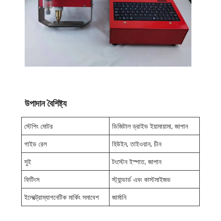
উপাদান বৈশিষ্ট্য
স্টেপিং মোটর
ডিজিটাল ড্রাইভ ইয়ামায়ামা, জাপান
গাইড রেল
হিউইন, তাইওয়ান, চীন
সুই
টংস্টেন ইস্পাত, জাপান
ফিটিংস
স্ট্যান্ডার্ড এবং কাস্টমাইজড
ইলেক্ট্রোম্যাগনেটিক মার্কিং সমাবেশ
জার্মানি