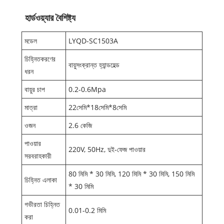
হার্ডওয়্যার বৈশিষ্ট্য
মডেল
LYQD-SC1503A
চিহ্নিতকরণের
বায়ুসংক্রান্ত হ্যান্ডহেল্ড
ধরন
বায়ুর চাপ
0.2-0.6Mpa
মাত্রা
22সেমি*18সেমি*8সেমি
ওজন
2.6 কেজি
পাওয়ার
220V, 50Hz, দুই-ফেজ পাওয়ার
সরবরাহকারী
80 মিমি * 30 মিমি, 120 মিমি * 30 মিমি, 150 মিমি
চিহ্নিত এলাকা
* 30 মিমি
গভীরতা চিহ্নিত
0.01-0.2 মিমি
করা