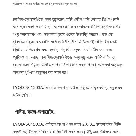
ব্যতিক্রম, আরও গুণমানের জন্য ব্যাপকভাবে ব্যবহৃত হয়।
চ্যাসিস/ফ্রেম/ইঞ্জিনের জন্য হ্যান্ডহেল্ড মার্কিং মেশিন গাড়ি মেরামত শিল্পের একটি
অবিচ্ছেদ্য অংশ হয়ে উঠেছে। আরও বেশি করে মেরামতকারী শিল্প অনুশীলনকারীরা
পণ্য সনাক্তকরণ এবং সন্ধানযোগ্যতার গুরুত্ব উপলব্ধি করছেন। দক্ষ এবং
সুবিধাজনক হ্যান্ডহেল্ড মার্কিং মেশিনগুলি ধীরে ধীরে ঐতিহ্যবাহী মার্কিং, ইঙ্কজেট
প্রিন্টার, রোলিং মোল্ড এবং অন্যান্য পদ্ধতির অনুকরণ করা কঠিন এবং সহজ
প্রতিস্থাপন করছে। চ্যাসিস/ফ্রেম/ইঞ্জিনের জন্য হ্যান্ডহেল্ড মার্কিং মেশিন যে
কোনো সময় চিহ্নিত টেক্সট এবং প্যাটার্ন পরিবর্তন করতে পারে। কর্মক্ষমতা অত্যন্ত
সামঞ্জস্যপূর্ণ এবং অনুকরণ করা সহজ নয়।
LYQD-SC1503A: সবচেয়ে হালকা এবং উচ্চ-নির্ভুলতা বায়ুসংক্রান্ত হ্যান্ডহেল্ড
মার্কিং মেশিন
পানীয়, সহজ-অপারেটিং:
LYQD-SC1503A, মেশিনের মাথার ওজন মাত্র 2.6KG, কাস্টমাইজড ফিটিং
বন্ধনী সহ বিভিন্ন মার্কিং ওয়ার্ক পিস ফিট করার জন্য। উইন্ডোজ স্টাইলের মানব-