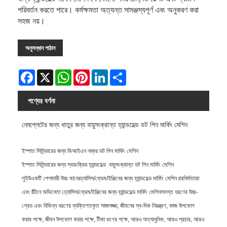
পরিবর্তন করতে পারে। কর্মক্ষমতা অত্যন্ত সামঞ্জস্যপূর্ণ এবং অনুকরণ করা
সহজ নয়।
অনুসন্ধান পাঠান
Facebook
X
WhatsApp
Pinterest
LinkedIn
Share
পণ্যের বর্ণনা
নেমপ্লেটের জন্য ধাতুর জন্য বায়ুসংক্রান্ত হ্যান্ডহেল্ড ডট পিন মার্কিং মেশিন
ইস্পাত সিলিন্ডারের জন্য ভিআইএন নম্বর ডট পিন মার্কিং মেশিন
ইস্পাত সিলিন্ডারের জন্য স্বয়ংক্রিয় হ্যান্ডহেল্ড বায়ুসংক্রান্ত ডট পিন মার্কিং মেশিন
লুইউ
একটি পেশাদারী উচ্চ মানের
চ্যাসিস/ফ্রেম/ইঞ্জিনের জন্য হ্যান্ডহেল্ড মার্কিং মেশিন
m
নির্মাতারা
এবং
f
চীনে অভিনেতা।
চ্যাসিস/ফ্রেম/ইঞ্জিনের জন্য হ্যান্ডহেল্ড মার্কিং মেশিন
সমস্ত ধরণের উচ্চ-
গ্রেড এবং বিভিন্ন ধরণের ব্যক্তিগতকৃত সাজসজ্জা, জীবনের স্ব-দিক নিয়ন্ত্রণ, কাজ উপভোগ
করার পক্ষে, জীবন উপভোগ করার পক্ষে, টীকা গুণের পক্ষে, আরও অত্যাধুনিক, আরও প্রচার, আরও