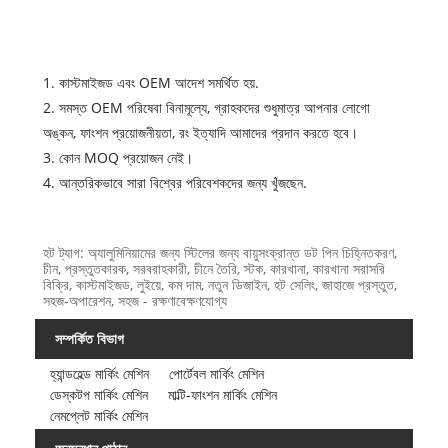
1. কাস্টমাইজড এবং OEM আদেশ সমর্থিত হয়.
2. সমস্ত OEM পরিষেবা বিনামূল্যে, গ্রাহকদের শুধুমাত্র আপনার লোগো
অঙ্কন, ফাংশন প্রয়োজনীয়তা, রং ইত্যাদি আমাদের প্রদান করতে হবে।
3. কোন MOQ প্রয়োজন নেই।
4. আন্তরিকভাবে সারা বিশ্বের পরিবেশকদের জন্য খুঁজছেন.
হট ট্যাগ: অ্যালুমিনিয়ামের জন্য স্টিলের জন্য বায়ুসংক্রান্ত ডট পিন চিহ্নিতকরণ,
চীন, প্রস্তুতকারক, সরবরাহকারী, চীনে তৈরি, স্টক, কারখানা, কারখানা সরাসরি
বিক্রি, কাস্টমাইজড, লুইয়ে, কম দাম, নতুন ডিজাইন, হট সেলিং, জাহাজে প্রস্তুত,
সহজ-অপারেশন, সহজ - রক্ষণাবেক্ষণযোগ্য
সম্পর্কিত বিভাগ
হ্যান্ডহেল্ড মার্কিং মেশিন
পোর্টেবল মার্কিং মেশিন
ডেস্কটপ মার্কিং মেশিন
মাল্টি-ফাংশন মার্কিং মেশিন
নেমপ্লেট মার্কিং মেশিন