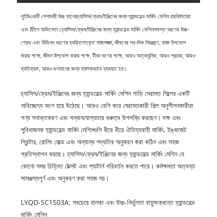
লুইউ
একটি পেশাদারী উচ্চ মানের
চ্যাসিস/ফ্রেম/ইঞ্জিনের জন্য হ্যান্ডহেল্ড মার্কিং মেশিন
m
নির্মাতারা
এবং
f
চীনে অভিনেতা।
চ্যাসিস/ফ্রেম/ইঞ্জিনের জন্য হ্যান্ডহেল্ড মার্কিং মেশিন
সমস্ত ধরণের উচ্চ-
গ্রেড এবং বিভিন্ন ধরণের ব্যক্তিগতকৃত সাজসজ্জা, জীবনের স্ব-দিক নিয়ন্ত্রণ, কাজ উপভোগ
করার পক্ষে, জীবন উপভোগ করার পক্ষে, টীকা গুণের পক্ষে, আরও অত্যাধুনিক, আরও প্রচার, আরও
ব্যতিক্রম, আরও গুণমানের জন্য ব্যাপকভাবে ব্যবহৃত হয়।
চ্যাসিস/ফ্রেম/ইঞ্জিনের জন্য হ্যান্ডহেল্ড মার্কিং মেশিন গাড়ি মেরামত শিল্পের একটি
অবিচ্ছেদ্য অংশ হয়ে উঠেছে। আরও বেশি করে মেরামতকারী শিল্প অনুশীলনকারীরা
পণ্য সনাক্তকরণ এবং সন্ধানযোগ্যতার গুরুত্ব উপলব্ধি করছেন। দক্ষ এবং
সুবিধাজনক হ্যান্ডহেল্ড মার্কিং মেশিনগুলি ধীরে ধীরে ঐতিহ্যবাহী মার্কিং, ইঙ্কজেট
প্রিন্টার, রোলিং মোল্ড এবং অন্যান্য পদ্ধতির অনুকরণ করা কঠিন এবং সহজ
প্রতিস্থাপন করছে। চ্যাসিস/ফ্রেম/ইঞ্জিনের জন্য হ্যান্ডহেল্ড মার্কিং মেশিন যে
কোনো সময় চিহ্নিত টেক্সট এবং প্যাটার্ন পরিবর্তন করতে পারে। কর্মক্ষমতা অত্যন্ত
সামঞ্জস্যপূর্ণ এবং অনুকরণ করা সহজ নয়।
LYQD-SC1503A: সবচেয়ে হালকা এবং উচ্চ-নির্ভুলতা বায়ুসংক্রান্ত হ্যান্ডহেল্ড
মার্কিং মেশিন