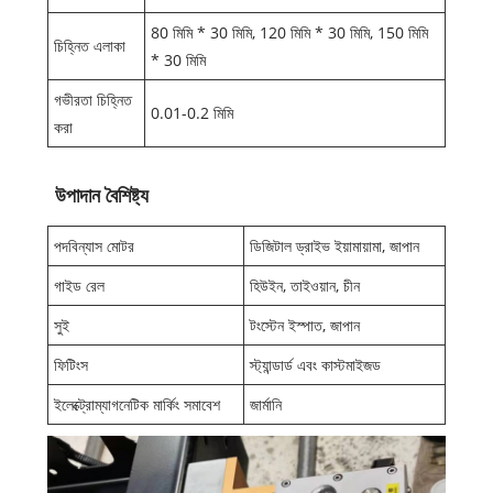
80 মিমি * 30 মিমি, 120 মিমি * 30 মিমি, 150 মিমি
চিহ্নিত এলাকা
* 30 মিমি
গভীরতা চিহ্নিত
0.01-0.2 মিমি
করা
উপাদান বৈশিষ্ট্য
পদবিন্যাস মোটর
ডিজিটাল ড্রাইভ ইয়ামায়ামা, জাপান
গাইড রেল
হিউইন, তাইওয়ান, চীন
সুই
টংস্টেন ইস্পাত, জাপান
ফিটিংস
স্ট্যান্ডার্ড এবং কাস্টমাইজড
ইলেক্ট্রোম্যাগনেটিক মার্কিং সমাবেশ
জার্মানি