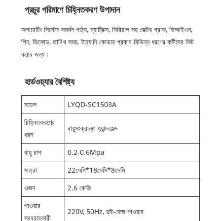
প্রচুর পরিমাণে চিহ্নিতকরণ উপাদান
অপারেটিং সিস্টেম সমর্থন পাঠ্য, ম্যাট্রিক্স, সিরিয়াল সহ ভেক্টর গ্রাফ, ভিআইএন,
পিন, ভিকোড, তারিখ সময়, ইত্যাদি কোডার প্রকার বিভিন্ন ধরণের কর্মীদের ফিট
করার জন্য।
হার্ডওয়্যার বৈশিষ্ট্য
মডেল
LYQD-SC1503A
চিহ্নিতকরণের
বায়ুসংক্রান্ত হ্যান্ডহেল্ড
ধরন
বায়ু চাপ
0.2-0.6Mpa
মাত্রা
22সেমি*18সেমি*8সেমি
ওজন
2.6 কেজি
পাওয়ার
220V, 50Hz, দুই-ফেজ পাওয়ার
সরবরাহকারী