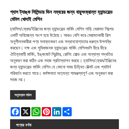
গ্যাস ট্যাঙ্ক সিলিন্ডার ভিন নম্বরের জন্য বায়ুসংক্রান্ত হ্যান্ডহেল্ড
মেটাল খোদাই মেশিন
চ্যাসিস/ফ্রেম/ইঞ্জিনের জন্য হ্যান্ডহেল্ড মার্কিং মেশিন গাড়ি মেরামত শিল্পের
একটি অবিচ্ছেদ্য অংশ হয়ে উঠেছে। আরও বেশি করে মেরামতকারী শিল্প
অনুশীলনকারীরা পণ্য সনাক্তকরণ এবং সন্ধানযোগ্যতার গুরুত্ব উপলব্ধি
করছেন। দক্ষ এবং সুবিধাজনক হ্যান্ডহেল্ড মার্কিং মেশিনগুলি ধীরে ধীরে
ঐতিহ্যবাহী মার্কিং, ইঙ্কজেট প্রিন্টার, রোলিং মোল্ড এবং অন্যান্য পদ্ধতির
অনুকরণ করা কঠিন এবং সহজ প্রতিস্থাপন করছে। চ্যাসিস/ফ্রেম/ইঞ্জিনের
জন্য হ্যান্ডহেল্ড মার্কিং মেশিন যে কোনো সময় চিহ্নিত টেক্সট এবং প্যাটার্ন
পরিবর্তন করতে পারে। কর্মক্ষমতা অত্যন্ত সামঞ্জস্যপূর্ণ এবং অনুকরণ করা
সহজ নয়।
অনুসন্ধান পাঠান
Facebook
X
WhatsApp
Pinterest
LinkedIn
Share
পণ্যের বর্ণনা