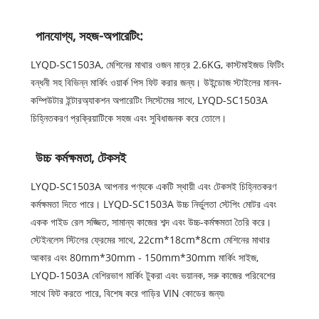
পানযোগ্য, সহজ-অপারেটিং:
LYQD-SC1503A, মেশিনের মাথার ওজন মাত্র 2.6KG, কাস্টমাইজড ফিটিং
বন্ধনী সহ বিভিন্ন মার্কিং ওয়ার্ক পিস ফিট করার জন্য। উইন্ডোজ স্টাইলের মানব-
কম্পিউটার ইন্টারঅ্যাকশন অপারেটিং সিস্টেমের সাথে, LYQD-SC1503A
চিহ্নিতকরণ প্রক্রিয়াটিকে সহজ এবং সুবিধাজনক করে তোলে।
উচ্চ কর্মক্ষমতা, টেকসই
LYQD-SC1503A আপনার পণ্যকে একটি স্থায়ী এবং টেকসই চিহ্নিতকরণ
কর্মক্ষমতা দিতে পারে। LYQD-SC1503A উচ্চ নির্ভুলতা স্টেপিং মোটর এবং
একক গাইড রেল সজ্জিত, সামান্য কাজের শব্দ এবং উচ্চ-কর্মক্ষমতা তৈরি করে।
স্টেইনলেস স্টিলের ফ্রেমের সাথে, 22cm*18cm*8cm মেশিনের মাথার
আকার এবং 80mm*30mm - 150mm*30mm মার্কিং সাইজ,
LYQD-1503A বেশিরভাগ মার্কিং টুকরা এবং ভয়ানক, সরু কাজের পরিবেশের
সাথে ফিট করতে পারে, বিশেষ করে গাড়ির VIN কোডের জন্য৷