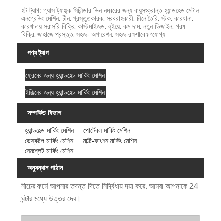
হট ট্যাগ: গ্যাস ট্যাঙ্ক সিলিন্ডার ভিন নম্বরের জন্য বায়ুসংক্রান্ত হ্যান্ডহেড মেটাল
এনগ্রেভিং মেশিন, চীন, প্রস্তুতকারক, সরবরাহকারী, চীনে তৈরি, স্টক, কারখানা,
কারখানায় সরাসরি বিক্রি, কাস্টমাইজড, লুইয়ে, কম দাম, নতুন ডিজাইন, গরম
বিক্রি, জাহাজে প্রস্তুত, সহজ- অপারেশন, সহজ-রক্ষণাবেক্ষণযোগ্য
পণ্য ট্যাগ
ফ্রেমের জন্য হ্যান্ডহেল্ড মার্কিং মেশিন
ইঞ্জিনের জন্য হ্যান্ডহেল্ড মার্কিং মেশিন
সম্পর্কিত বিভাগ
হ্যান্ডহেল্ড মার্কিং মেশিন
পোর্টেবল মার্কিং মেশিন
ডেস্কটপ মার্কিং মেশিন
মাল্টি-ফাংশন মার্কিং মেশিন
নেমপ্লেট মার্কিং মেশিন
অনুসন্ধান পাঠান
নীচের ফর্মে আপনার তদন্ত দিতে নির্দ্বিধায় দয়া করে. আমরা আপনাকে 24
ঘন্টার মধ্যে উত্তর দেব।