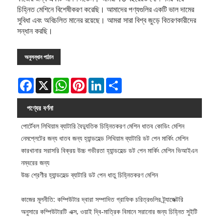
চিহ্নিত মেশিনে বিশেষীকরণ করেছি। আমাদের পণ্যগুলির একটি ভাল দামের
সুবিধা এবং অবিচলিত মানের রয়েছে। আমরা সারা বিশ্ব জুড়ে বিতরণকারীদের
সন্ধান করছি।
অনুসন্ধান পাঠান
Facebook
X
WhatsApp
Pinterest
LinkedIn
Share
পণ্যের বর্ণনা
পোর্টেবল লিথিয়াম ব্যাটারি বৈদ্যুতিক চিহ্নিতকরণ মেশিন ধাতব কোডিং মেশিন
নেমপ্লেটের জন্য ধাতব জন্য হ্যান্ডহেল্ড লিথিয়াম ব্যাটারি ডট পেন মার্কিং মেশিন
কারখানার সরাসরি বিক্রয় উচ্চ গভীরতা হ্যান্ডহেল্ড ডট পেন মার্কিং মেশিন ভিআইএন
নম্বরের জন্য
উচ্চ শ্রেণীর হ্যান্ডহেল্ড ব্যাটারি ডট পেন ধাতু চিহ্নিতকরণ মেশিন
কাজের মূলনীতি: কম্পিউটার দ্বারা সম্পাদিত গ্রাফিক চরিত্রগুলির ট্র্যাজেক্টরি
অনুসারে কম্পিউটারটি এক্স, ওয়াই দ্বি-মাত্রিক বিমানে সরানোর জন্য চিহ্নিত সুইটি