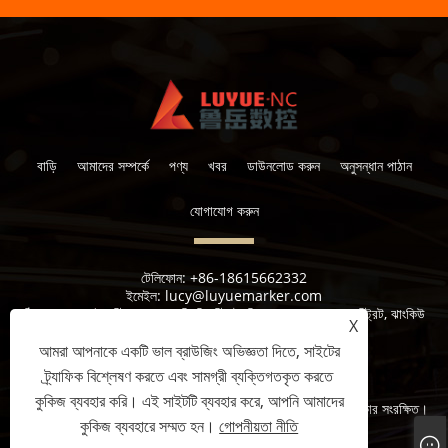
বাড়ি
আমাদের সম্পর্কে
পণ্য
খবর
ডাউনলোড করুন
অনুসন্ধান পাঠান
যোগাযোগ করুন
টেলিফোন:
+86-18615662332
ইমেইল:
lucy@luyuemarker.com
ঠিকানা:
দোঘাও ইন্ডাস্ট্রিয়াল জোন, কিংপিং স্ট্রিট, শিল্প 1 ম রোড, শুয়াংশান স্ট্রিট, ঝাংকিউ
X
জেলা, জিনান
আমরা আপনাকে একটি ভাল ব্রাউজিং অভিজ্ঞতা দিতে, সাইটের
ট্র্যাফিক বিশ্লেষণ করতে এবং সামগ্রী ব্যক্তিগতকৃত করতে
কুকিজ ব্যবহার করি। এই সাইটটি ব্যবহার করে, আপনি আমাদের
কপিরাইট © 2022 জিনান লুইউ সিএনসি সরঞ্জাম কোং, লিমিটেড সমস্ত অধিকার সংরক্ষিত।
কুকিজ ব্যবহারে সম্মত হন।
গোপনীয়তা নীতি
Links
Sitemap
RSS
XML
গোপনীয়তা নীতি