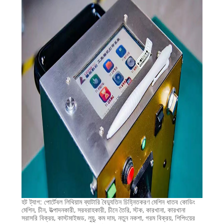
হট ট্যাগ: পোর্টেবল লিথিয়াম ব্যাটারি বৈদ্যুতিন চিহ্নিতকরণ মেশিন ধাতব কোডিং
মেশিন, চীন, উত্পাদনকারী, সরবরাহকারী, চীনে তৈরি, স্টক, কারখানা, কারখানা
সরাসরি বিক্রয়, কাস্টমাইজড, লুয়ু, কম দাম, নতুন নকশা, গরম বিক্রয়, শিপিংয়ের